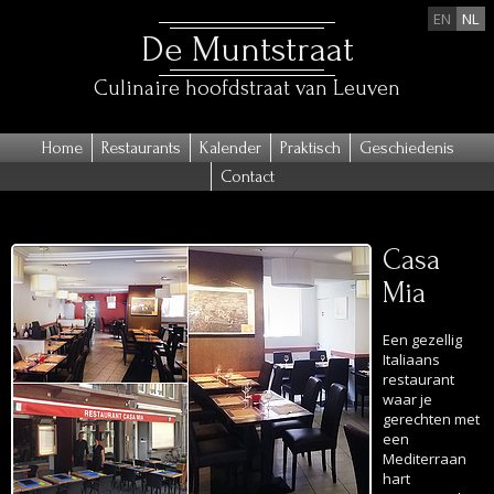
EN
NL
De Muntstraat
Culinaire hoofdstraat van Leuven
Home
Restaurants
Kalender
Praktisch
Geschiedenis
Contact
Casa
Mia
Een gezellig
Italiaans
restaurant
waar je
gerechten met
een
Mediterraan
hart
geserveerd
krijgt. Van
pasta, pizza